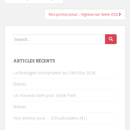
Pagination d'article
Nos pronos pour… Vigneux-sur-Seine (O2)
Search for:
ARTICLES RÉCENTS
La Bretagne triomphante au Crito’Star 2026
Brèves
Un nouveau livre pour Sylvie Park
Brèves
Nos pronos pour … Echouboulains (A1)