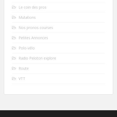
Le coin des pros
Mutations
Nos pronos courses
Petites Annonces
Polo-vélo
Radio Peloton explore
Route
VTT