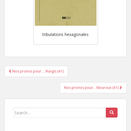
tribulations hexagonales
Nos pronos pour … Rungis (A1)
Pagination d'article
Nos pronos pour… Mouroux (A1)
Search for: