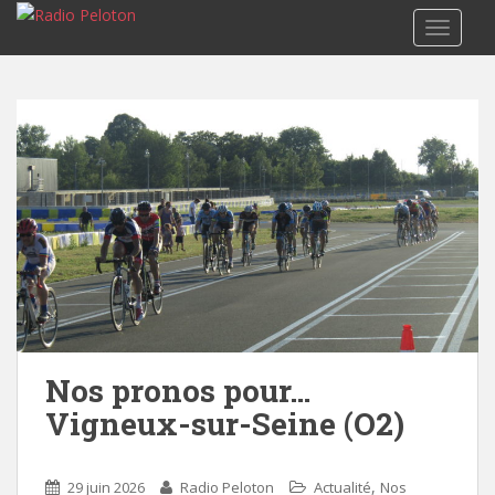
TOGGLE
Nos pronos pour…
Vigneux-sur-Seine (O2)
,
29 juin 2026
Radio Peloton
Actualité
Nos