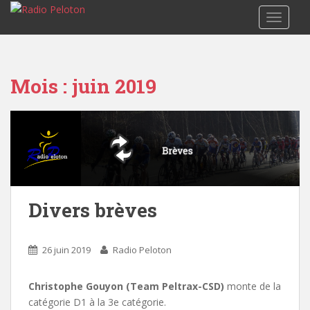
TOGGLE
Mois :
juin 2019
Divers brèves
26 juin 2019
Radio Peloton
Christophe Gouyon (Team Peltrax-CSD)
monte de la
catégorie D1 à la 3e catégorie.