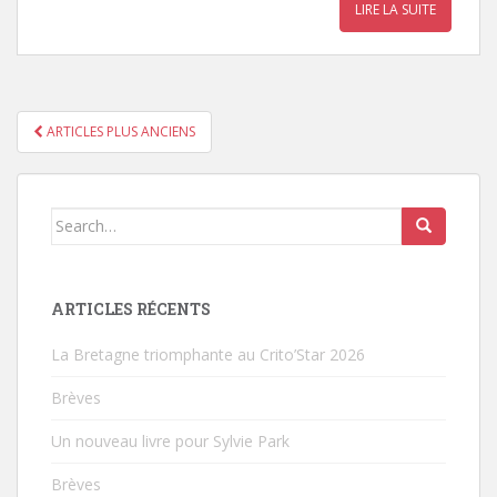
LIRE LA SUITE
ARTICLES PLUS ANCIENS
PAGINATION DES ARTICLES
Search for:
ARTICLES RÉCENTS
La Bretagne triomphante au Crito’Star 2026
Brèves
Un nouveau livre pour Sylvie Park
Brèves