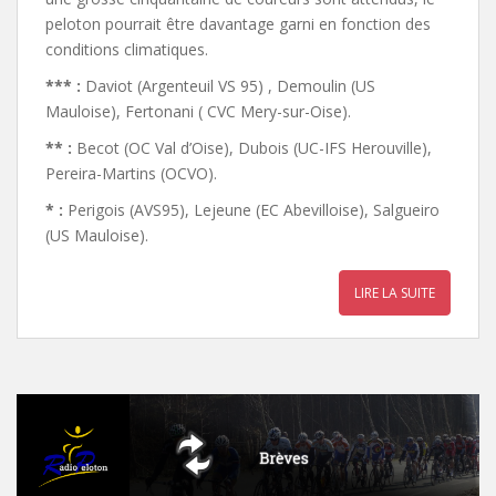
peloton pourrait être davantage garni en fonction des
conditions climatiques.
*** :
Daviot (Argenteuil VS 95) , Demoulin (US
Mauloise), Fertonani ( CVC Mery-sur-Oise).
** :
Becot (OC Val d’Oise), Dubois (UC-IFS Herouville),
Pereira-Martins (OCVO).
* :
Perigois (AVS95), Lejeune (EC Abevilloise), Salgueiro
(US Mauloise).
LIRE LA SUITE