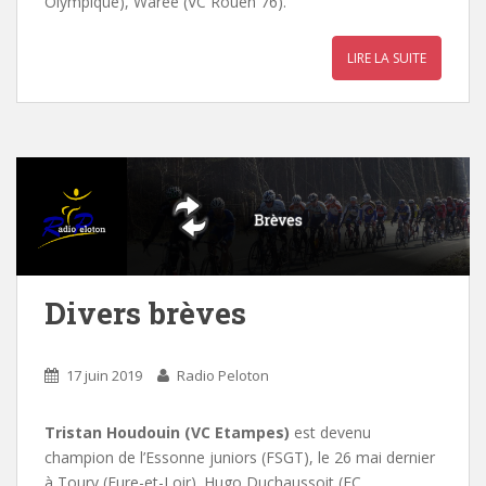
Olympique), Warée (VC Rouen 76).
LIRE LA SUITE
Divers brèves
17 juin 2019
Radio Peloton
Tristan Houdouin (VC Etampes)
est devenu
champion de l’Essonne juniors (FSGT), le 26 mai dernier
à Toury (Eure-et-Loir). Hugo Duchaussoit (EC