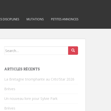
S DISCIPLINES
MUTATIONS
PETITES ANNONCES
Search for:
ARTICLES RÉCENTS
La Bretagne triomphante au Crito’Star 2026
Brèves
Un nouveau livre pour Sylvie Park
Brèves