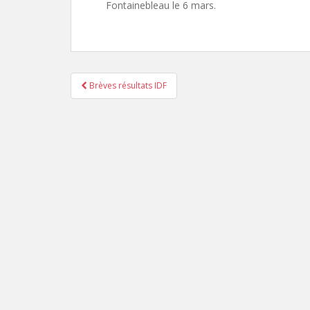
Fontainebleau le 6 mars.
Brèves résultats IDF
Pagination d'article