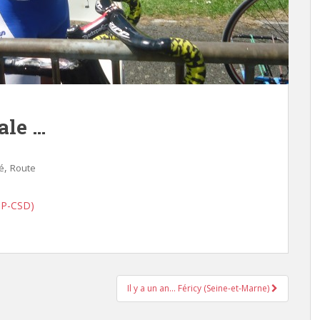
ale …
,
té
Route
(TP-CSD)
Il y a un an… Féricy (Seine-et-Marne)