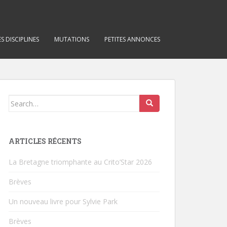
S DISCIPLINES
MUTATIONS
PETITES ANNONCES
Search for:
ARTICLES RÉCENTS
La Bretagne triomphante au Crito’Star 2026
Brèves
Un nouveau livre pour Sylvie Park
Brèves