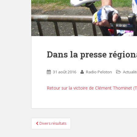
Dans la presse région
31 août 2016
Radio Peloton
Actuali
Retour sur la victoire de Clément Thominet 
Divers résultats
Pagination d'article