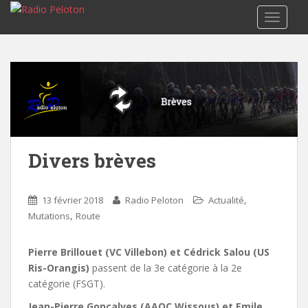
TOGGLE
Divers brèves
,
13 février 2018
Radio Peloton
Actualité
,
Mutations
Route
Pierre Brillouet (VC Villebon) et Cédrick Salou (US
Ris-Orangis)
passent de la 3e catégorie à la 2e
catégorie (FSGT).
Jean-Pierre Goncalves (AAOC Wissous) et Emile