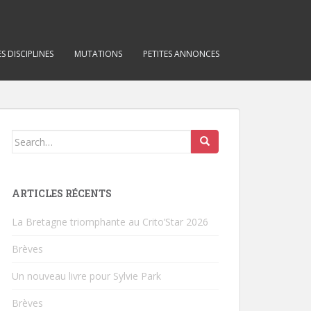
S DISCIPLINES
MUTATIONS
PETITES ANNONCES
Search for:
ARTICLES RÉCENTS
La Bretagne triomphante au Crito’Star 2026
Brèves
Un nouveau livre pour Sylvie Park
Brèves