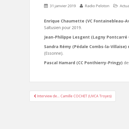
31 janvier 2019
Radio Peloton
Actua
Enrique Chaumette (VC Fontainebleau-A
Saltusien pour 2019.
Jean-Philippe Lesgent (Lagny Pontcarré 
Sandra Rémy (Pédale Combs-la-Villaise) 
(Essonne).
Pascal Hamard (CC Ponthierry-Pringy)
des
Interview de… Camille COCHET (UVCA Troyes)
Pagination d'article