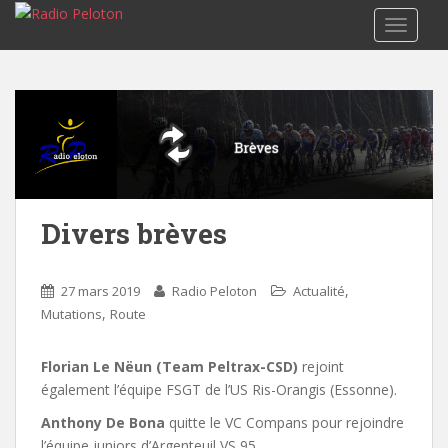
TOGGLE
Divers brèves
,
27 mars 2019
Radio Peloton
Actualité
,
Mutations
Route
Florian Le Nëun (Team Peltrax-CSD)
rejoint
également l’équipe FSGT de l’US Ris-Orangis (Essonne).
Anthony De Bona
quitte le VC Compans pour rejoindre
l’équipe juniors d’Argenteuil VS 95.