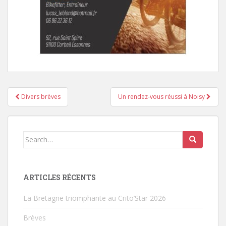
Divers brèves
Un rendez-vous réussi à Noisy
Pagination d'article
Search for:
ARTICLES RÉCENTS
La Bretagne triomphante au Crito’Star 2026
Brèves