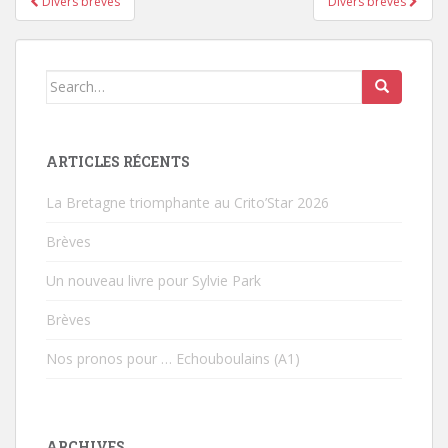
Divers brèves
Divers brèves
Pagination d'article
Search for:
ARTICLES RÉCENTS
La Bretagne triomphante au Crito’Star 2026
Brèves
Un nouveau livre pour Sylvie Park
Brèves
Nos pronos pour … Echouboulains (A1)
ARCHIVES