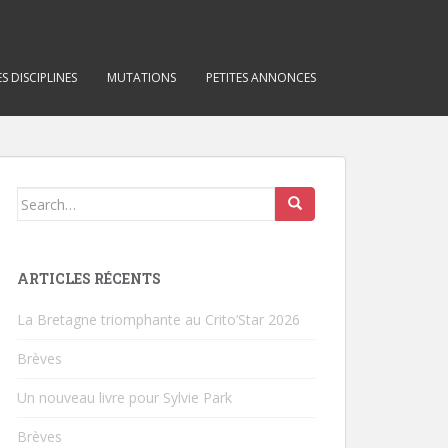
S DISCIPLINES
MUTATIONS
PETITES ANNONCES
Search for:
ARTICLES RÉCENTS
La Bretagne triomphante au Crito’Star 2026
Brèves
Un nouveau livre pour Sylvie Park
Brèves