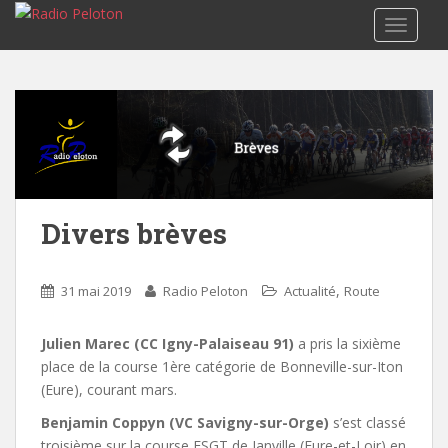
TOGGLE
Divers brèves
,
31 mai 2019
Radio Peloton
Actualité
Route
Julien Marec (CC Igny-Palaiseau 91)
a pris la sixième
place de la course 1ère catégorie de Bonneville-sur-Iton
(Eure), courant mars.
Benjamin Coppyn (VC Savigny-sur-Orge)
s’est classé
troisième sur la course FSGT de Janville (Eure-et-Loir) en