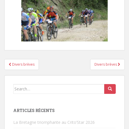
Divers brèves
Divers brèves
Pagination d'article
Search for:
ARTICLES RÉCENTS
La Bretagne triomphante au Crito’Star 2026