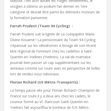
Masola. Très actif durant les Plages Vendéennes, le
vosgien a obtenu un podium l’an dernier en 1ère
catégorie et devrait être parmi les éléments moteurs de
la formation parisienne.
Farrah Prudent (Team 94 Cycling) :
Farrah Prudent suit la lignée de sa coéquipière Marie-
Divine Kouamé ! La pensionnaire du Team 94 Cycling
s’épanouit sur les vélodromes à l’image de son récent
titre régional de l’omnium chez les cadettes à Saint-
Quentin-en-Yvelines (Yvelines). La val-de-marnaise
pourrait bien passer un cap supplémentaire sur les
anneaux comme sur route avec en perspective de briller
lors de rendez-vous nationaux.
Florian Richard (US Métro-Transports) :
Le temps passe vite pour Florian Richard ! Champion de
France sur route il y a deux ans chez les cadets, le
coureur formé au VC Elancourt-Saint-Quentin-en-
Yvelines fait aujourd’hui le bonheur de l’US Métro-