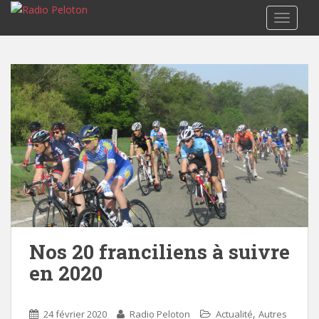
TOGGLE
Nos 20 franciliens à suivre
en 2020
,
24 février 2020
Radio Peloton
Actualité
Autres