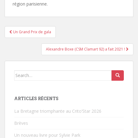
région parisienne.
Un Grand Prix de gala
Pagination d'article
Alexandre Boxe (CSM Clamart 92) a fait 2021 !
Search for:
ARTICLES RÉCENTS
La Bretagne triomphante au Crito’Star 2026
Brèves
Un nouveau livre pour Sylvie Park