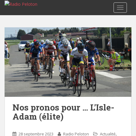
TOGGLE
Nos pronos pour … L’Isle-
Adam (élite)
,
28 septembre 2023
Radio Peloton
Actualité