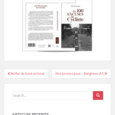
Moller de bout en bout
Nos pronos pour… Meigneux (A1)
Pagination d'article
Search for:
ARTICLES RÉCENTS