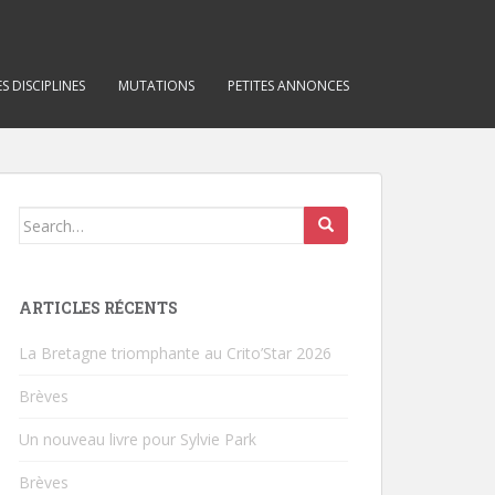
S DISCIPLINES
MUTATIONS
PETITES ANNONCES
Search for:
ARTICLES RÉCENTS
La Bretagne triomphante au Crito’Star 2026
Brèves
Un nouveau livre pour Sylvie Park
Brèves