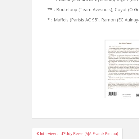
** :
Bouteloup (Team Avesnois), Coyot (O Gra
* :
Maffeis (Parisis AC 95), Ramon (EC Aulnay
Interview … d’Eddy Bevre (AJA-Franck Pineau)
Pagination d'article