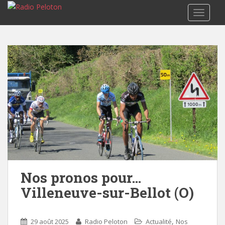
TOGGLE
Nos pronos pour…
Villeneuve-sur-Bellot (O)
,
29 août 2025
Radio Peloton
Actualité
Nos