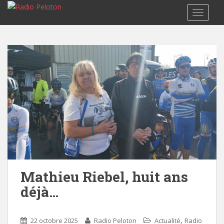
TOGGLE
Mathieu Riebel, huit ans
déjà…
,
22 octobre 2025
Radio Peloton
Actualité
Radio