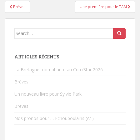
Brèves
Une première pour le TAM
Pagination d'article
Search for:
ARTICLES RÉCENTS
La Bretagne triomphante au Crito’Star 2026
Brèves
Un nouveau livre pour Sylvie Park
Brèves
Nos pronos pour … Echouboulains (A1)