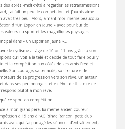
rs des après -midi d’été à regarder les retransmissions
ard, j’ai fait un peu de compétition, et j’aurais aimé
y en avait très peu ! Alors, aimant moi- même beaucoup
réation d »Un Espoir en Jaune » avec pour but de
es valeurs du sport et les magnifiques paysages.
ncipal dans « un Espoir en Jaune »…
ouvre le cyclisme a l’âge de 10 ou 11 ans grâce à son
ions qu’il voit a la télé et décide de tout faire pour y
ousin et la compétition aux côtés de ses amis Fred et
lle. Son courage, sa ténacité, sa droiture et le
s moteurs de sa progression vers son rêve. Un auteur
et dans ses personnages, et e début de l’histoire de
orrespond plutôt à mon rêve.
ué ce sport en compétition…
grâce a mon grand pere, lui même ancien coureur
pétition à 15 ans à l’AC Rilhac Rancon, petit club
 amis avec qui j’ai partagé les séances d’entraînement,