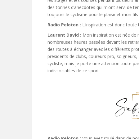
les stages et les courses pendant plusieur
des tonnes d’anecdotes qui m’ont servi de terr
toujours le cyclisme pour le plaisir et mon fil
Radio Peloton :
L’inspiration est donc toute
Laurent David :
Mon inspiration est née de 
nombreuses heures passées devant les retran
des routes à échanger avec les différents pro
présidents de clubs, coureurs pro, soigneurs
cycliste, mais je porte une attention toute pa
indissociables de ce sport.
Radio Peloton :
Vous avez roulé dans de no