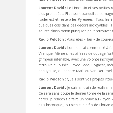
Laurent David :
Le Limousin et ses petites ro
plus pratiquées. Elles sont tranquilles et magn
rouler est et restera les Pyrénées ! Tous les 
quelques cols dans ces décors incroyables :
source d’inspiration puisqu’on peut retrouve
Radio Peloton :
Vous êtes « fan » de coureur
Laurent David :
Lorsque j’ai commencé à fai
Virenque. Même si les affaires de dopage l’ont r
grimpeur intenable, avec une volonté incroyabl
retrouve aujourd’hui avec Tadej Pogacar, mê
ennuyeuse, ou encore Mathieu Van Der Poel, 
Radio Peloton :
Quels sont vos projets littér
Laurent David :
Je suis en train de réaliser l
Ce sera sans doute le dernier tome de la sér
héros. Je réfléchis à faire un nouveau « cycle
plus historique), ou bien sur le fils de Florian