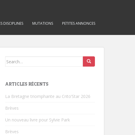
S DISCIPLINES
MUTATIONS
PETITES ANNONCES
Search for:
ARTICLES RÉCENTS
La Bretagne triomphante au Crito’Star 2026
Brèves
Un nouveau livre pour Sylvie Park
Brèves