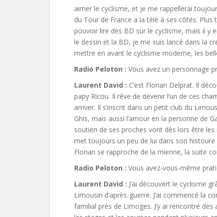
aimer le cyclisme, et je me rappellerai toujou
du Tour de France a la télé à ses côtés. Plus t
pouvoir lire des BD sur le cyclisme, mais il 
le dessin et la BD, je me suis lancé dans la c
mettre en avant le cyclisme moderne, les bell
Radio Peloton :
Vous avez un personnage pri
Laurent David :
C’est Florian Delprat. Il déc
papy Ricou. Il rêve de devenir l’un de ces champ
arriver. Il s’inscrit dans un petit club du Lim
Ghis, mais aussi l’amour en la personne de Gaë
soutien de ses proches vont dès lors être le
met toujours un peu de lui dans son histoure 
Florian se rapproche de la mienne, la suite c
Radio Peloton :
Vous avez-vous-même pratiq
Laurent David :
J’ai découvert le cyclisme 
Limousin d’après-guerre. J’ai commencé la com
familial près de Limoges. J’y ai rencontré des