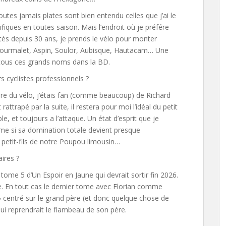
utes jamais plates sont bien entendu celles que j’ai le
ifiques en toutes saison. Mais l’endroit où je préfére
étés depuis 30 ans, je prends le vélo pour monter
 Tourmalet, Aspin, Soulor, Aubisque, Hautacam… Une
r tous ces grands noms dans la BD.
s cyclistes professionnels ?
re du vélo, j’étais fan (comme beaucoup) de Richard
attrapé par la suite, il restera pour moi l’idéal du petit
e, et toujours a l’attaque. Un état d’esprit que je
me si sa domination totale devient presque
petit-fils de notre Poupou limousin…
aires ?
e tome 5 d’Un Espoir en Jaune qui devrait sortir fin 2026.
ie. En tout cas le dernier tome avec Florian comme
 » centré sur le grand père (et donc quelque chose de
 qui reprendrait le flambeau de son père.