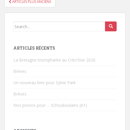
ARTICLES PLUS ANCIENS
PAGINATION DES ARTICLES
Search for:
ARTICLES RÉCENTS
La Bretagne triomphante au Crito’Star 2026
Brèves
Un nouveau livre pour Sylvie Park
Brèves
Nos pronos pour … Echouboulains (A1)