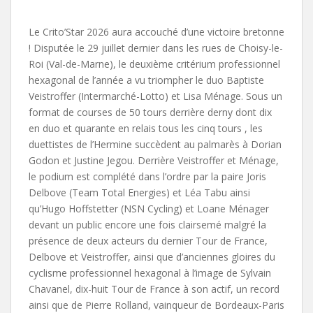
Le Crito’Star 2026 aura accouché d’une victoire bretonne
! Disputée le 29 juillet dernier dans les rues de Choisy-le-
Roi (Val-de-Marne), le deuxième critérium professionnel
hexagonal de l’année a vu triompher le duo Baptiste
Veistroffer (Intermarché-Lotto) et Lisa Ménage. Sous un
format de courses de 50 tours derrière derny dont dix
en duo et quarante en relais tous les cinq tours , les
duettistes de l’Hermine succèdent au palmarès à Dorian
Godon et Justine Jegou. Derrière Veistroffer et Ménage,
le podium est complété dans l’ordre par la paire Joris
Delbove (Team Total Energies) et Léa Tabu ainsi
qu’Hugo Hoffstetter (NSN Cycling) et Loane Ménager
devant un public encore une fois clairsemé malgré la
présence de deux acteurs du dernier Tour de France,
Delbove et Veistroffer, ainsi que d’anciennes gloires du
cyclisme professionnel hexagonal à l’image de Sylvain
Chavanel, dix-huit Tour de France à son actif, un record
ainsi que de Pierre Rolland, vainqueur de Bordeaux-Paris