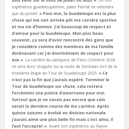
dois venir sur le mois de juillet ou août »
. De son
expérience guadeloupéenne, Julien Pierrat ne retiendra
que du positif.
« Pour moi, la Guadeloupe est la plus
chose qui me soit arrivée pdt ma carrière sportive
et ma vie d’homme. J’ai beaucoup de respect et
d’amour pour la Guadeloupe. Mon plus beau
souvenir, ça sera d’avoir rencontré des gens que
je considère comme des membres de ma famille
dorénavant car j’ai énormément de respect pour
eux »
. La carrière du vainqueur de Paris-Connerré 2026
se sera donc stoppée sur la route de Deshaies lors de la
troisième étape du Tour de Guadeloupe 2025.
« Ce
n’est pas la fin que j’aurais espéré. Terminer le
Tour de Guadeloupe sur chute, cela restera
forcément une pointe d’amertume pour moi.
Surtout que je ne savais pas encore que cela
serait la dernière course de ma carrière. Après
quinze saisons a évolué en division nationale
j’aurais aimé une plus belle fin mais c’est ainsi, il
faut l’accepter ».
Avant son expérience au Rayon