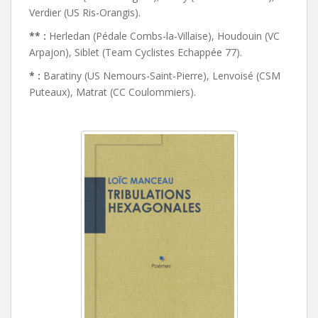
Verdier (US Ris-Orangis).
** :
Herledan (Pédale Combs-la-Villaise), Houdouin (VC
Arpajon), Siblet (Team Cyclistes Echappée 77).
* :
Baratiny (US Nemours-Saint-Pierre), Lenvoisé (CSM
Puteaux), Matrat (CC Coulommiers).