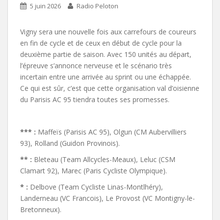
5 juin 2026
Radio Peloton
Vigny sera une nouvelle fois aux carrefours de coureurs
en fin de cycle et de ceux en début de cycle pour la
deuxième partie de saison. Avec 150 unités au départ,
l’épreuve s’annonce nerveuse et le scénario très
incertain entre une arrivée au sprint ou une échappée.
Ce qui est sûr, c’est que cette organisation val d’oisienne
du Parisis AC 95 tiendra toutes ses promesses.
*** :
Maffeïs (Parisis AC 95), Olgun (CM Aubervilliers
93), Rolland (Guidon Provinois).
** :
Bleteau (Team Allcycles-Meaux), Leluc (CSM
Clamart 92), Marec (Paris Cycliste Olympique).
* :
Delbove (Team Cycliste Linas-Montlhéry),
Landerneau (VC Francois), Le Provost (VC Montigny-le-
Bretonneux).