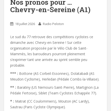
Nos pronos pour …
Chevry-en-Sereine (A1)
18 juillet 2026
Radio Peloton
Le sud du 77 retrouve des compétitions cyclistes ce
dimanche avec Chevry-en-Sereine ! Sur cette
organisation proposée par le Vélo Club de Saint-
Mammès, les baroudeurs pourront pleinement
s’exprimer tant une arrivée au sprint semble peu
probable.
*** :
Bottone (AS Corbeil-Essonnes), Dolatabadi (AS
Meudon Cyclisme), Herledan (Pédale Combs-la-Villaise).
** :
Baratiny (US Nemours-Saint-Pierre), Martignon (La
Pédale Fertoise), Siblet (Team Cyclistes Echappée 77).
* :
Matrat (CC Coulommiers), Mouton (AC Lardy),
Sautrau (Paris Cycliste Olympique).