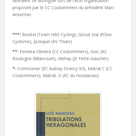
devraient se distinguer lors de cette organisation
proposée par le CC Coulommiers du président Marc
Ansermin.
***:
Boistel (Team HBS Cycling), Girout (Val d’Oise
Cyclisme), Jezequel (AV Thiais).
**:
Ferreira-Oliveira (CC Coulommiers), Goic (AC
Boulogne-Billancourt), Mehay (JS Ferté-Gaucher).
*:
Communier (EC Aulnay-Drancy 93), Matrat.C (CC
Coulommiers), Matrat. G (EC du Houdanais).