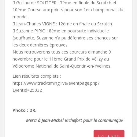
 Guillaume SOUTTER : 7ème en finale du Scratch et
10ème Course aux points pour son 1er championnat du
monde.
 Jean-Charles VIGNE : 12ème en finale du Scratch.
 Suzanne PIRIO : 8ème en poursuite individuelle
(souffrante, Suzanne n’a pu défendre ses chances sur
les deux dernières épreuves.
Nous retrouverons tous ces coureurs dimanche 9
novembre pour le 11ème Grand Prix de Vélizy au
Vélodrome National de Saint-Quentin-en-Yvelines.
Lien résultats complets :
https://www.tracktiming.live/eventpage.php?
EventId=25032
Photo : DR.
Merci à Jean-Michel Richefort pour le communiqu
é
LIRE LA SUITE