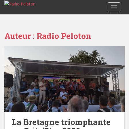
TOGGLE
Auteur :
Radio Peloton
La Bretagne triomphante