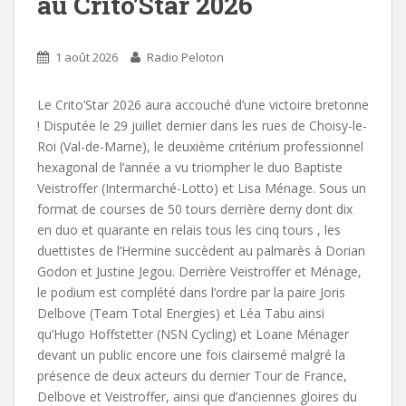
au Crito’Star 2026
1 août 2026
Radio Peloton
Le Crito’Star 2026 aura accouché d’une victoire bretonne
! Disputée le 29 juillet dernier dans les rues de Choisy-le-
Roi (Val-de-Marne), le deuxième critérium professionnel
hexagonal de l’année a vu triompher le duo Baptiste
Veistroffer (Intermarché-Lotto) et Lisa Ménage. Sous un
format de courses de 50 tours derrière derny dont dix
en duo et quarante en relais tous les cinq tours , les
duettistes de l’Hermine succèdent au palmarès à Dorian
Godon et Justine Jegou. Derrière Veistroffer et Ménage,
le podium est complété dans l’ordre par la paire Joris
Delbove (Team Total Energies) et Léa Tabu ainsi
qu’Hugo Hoffstetter (NSN Cycling) et Loane Ménager
devant un public encore une fois clairsemé malgré la
présence de deux acteurs du dernier Tour de France,
Delbove et Veistroffer, ainsi que d’anciennes gloires du