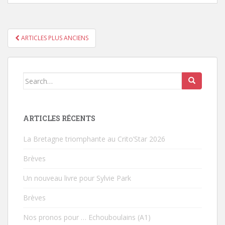
ARTICLES PLUS ANCIENS
PAGINATION DES ARTICLES
Search for:
ARTICLES RÉCENTS
La Bretagne triomphante au Crito’Star 2026
Brèves
Un nouveau livre pour Sylvie Park
Brèves
Nos pronos pour … Echouboulains (A1)