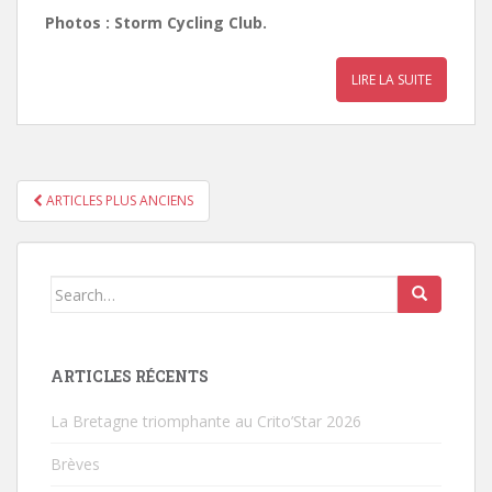
Photos : Storm Cycling Club.
LIRE LA SUITE
ARTICLES PLUS ANCIENS
PAGINATION DES ARTICLES
Search for:
ARTICLES RÉCENTS
La Bretagne triomphante au Crito’Star 2026
Brèves