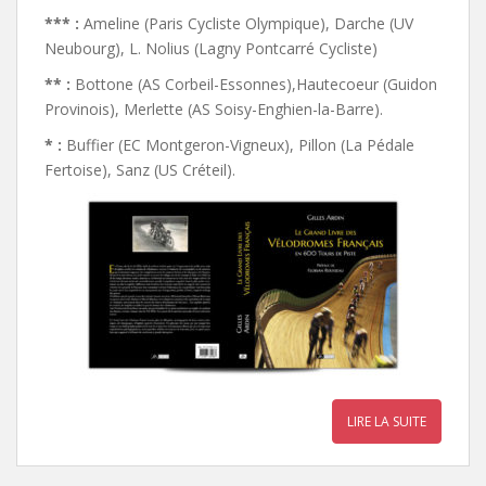
*** :
Ameline (Paris Cycliste Olympique), Darche (UV
Neubourg), L. Nolius (Lagny Pontcarré Cycliste)
** :
Bottone (AS Corbeil-Essonnes),Hautecoeur (Guidon
Provinois), Merlette (AS Soisy-Enghien-la-Barre).
* :
Buffier (EC Montgeron-Vigneux), Pillon (La Pédale
Fertoise), Sanz (US Créteil).
LIRE LA SUITE