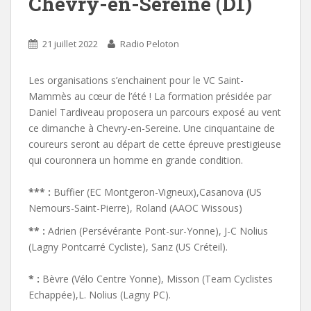
Chevry-en-Sereine (D1)
21 juillet 2022
Radio Peloton
Les organisations s’enchainent pour le VC Saint-
Mammès au cœur de l’été ! La formation présidée par
Daniel Tardiveau proposera un parcours exposé au vent
ce dimanche à Chevry-en-Sereine. Une cinquantaine de
coureurs seront au départ de cette épreuve prestigieuse
qui couronnera un homme en grande condition.
*** :
Buffier (EC Montgeron-Vigneux),Casanova (US
Nemours-Saint-Pierre), Roland (AAOC Wissous)
** :
Adrien (Persévérante Pont-sur-Yonne), J-C Nolius
(Lagny Pontcarré Cycliste), Sanz (US Créteil).
* :
Bèvre (Vélo Centre Yonne), Misson (Team Cyclistes
Echappée),L. Nolius (Lagny PC).