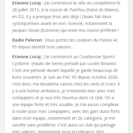
Etienne Lutaj :
J’ai commencé le vélo en compétition le
28 juillet 2019, à la course de Pamfou (Seine-et-Marne),
en D2, il y a presque trois ans déjà ! J’avais fait deux
cyclosportives avant en non- licencié, notamment la
Jacques Gouin (Essonne) qui reste ma course préférée !
Radio Peloton
: Vous portez les couleurs du Parisis AC
95 depuis bientôt trois saisons…
Etienne Lutaj :
J’ai commencé au Courbevoie Sports
Cyclisme (Hauts-de-Seine) présidé par Lucien Bouniol.
C’est une période durant laquelle je garde beaucoup de
bons souvenirs. Je suis au PAC 95 depuis octobre 2020,
c’est donc ma deuxième saison chez les verts et noirs. Il
y a une bonne ambiance, je m’entends bien avec mes
coéquipiers et je suis très heureux dans ce club. On a
une équipe forte et très soudée. Je n’ai aucun complexe
à rouler pour mes coéquipiers, avec des gars aussi forts
dans mon équipe, notamment en 2e catégorie, je me
sacrifie sans problème. C’est aussi un club qui partage
mes valeurs, notamment pour la tolérance zéro