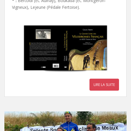
* :
Bertoldi (EC Aulnay), Boukada (EC Montgeron-
Vigneux), Lejeune (Pédale Fertoise).
LIRE LA SUITE