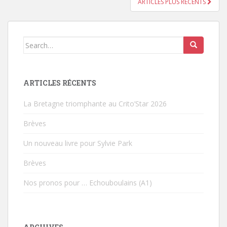
ARTICLES PLUS RÉCENTS
PAGINATION DES ARTICLES
Search for:
ARTICLES RÉCENTS
La Bretagne triomphante au Crito’Star 2026
Brèves
Un nouveau livre pour Sylvie Park
Brèves
Nos pronos pour … Echouboulains (A1)