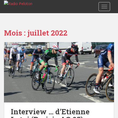
TOGGLE
Mois :
juillet 2022
Interview … d’Etienne