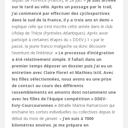
départ de Florence (France), le 28 juin. «
Je suis arrivée
sur le tard au vélo. Après un passage par le trail,
j’ai commencé par effectuer des cyclosportives
dans le sud de la France, il y a trois ans et demi »
explique celle qui s’est inscrite cette année dans le club
Ufolep de Thèze (Pyrénées-Atlantiques). Après avoir
participé à certaines étapes du « DDEV J-1 » par le
passé, la jeune franco-malgache va donc découvrir
l’aventure de l’intérieur.
« Le processus d’intégration
a été relativement simple. Il fallait dans un
premier temps déposer un dossier puis j’ai eu un
entretien avec Claire Floret et Mathieu Istil. Avec
les filles sélectionnées, nous avons eu une prise
de contact au cours des différents
rassemblements en amonts dont notamment une
avec les filles de l’équipe compétition « DDEV-
Evry-Courcouronnes »
détaille Marina Ramaroson qui
enchaine les sorties individuelles ou collectives depuis le
début du mois de janvier. «
J’en suis à 7000
kilomètres environ. Je me prépare en