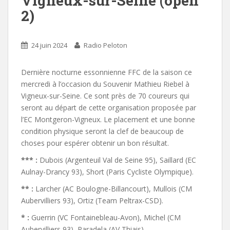
Vigneux-sur-Seine (open
2)
24 juin 2024
Radio Peloton
Dernière nocturne essonnienne FFC de la saison ce
mercredi à l’occasion du Souvenir Mathieu Riebel à
Vigneux-sur-Seine. Ce sont près de 70 coureurs qui
seront au départ de cette organisation proposée par
l’EC Montgeron-Vigneux. Le placement et une bonne
condition physique seront la clef de beaucoup de
choses pour espérer obtenir un bon résultat.
*** :
Dubois (Argenteuil Val de Seine 95), Saillard (EC
Aulnay-Drancy 93), Short (Paris Cycliste Olympique).
** :
Larcher (AC Boulogne-Billancourt), Mullois (CM
Aubervilliers 93), Ortiz (Team Peltrax-CSD).
* :
Guerrin (VC Fontainebleau-Avon), Michel (CM
Aubervilliers 93), Paradela (AV Thiais).