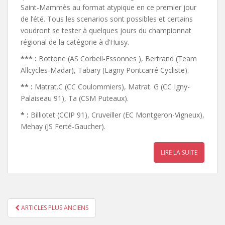
Saint-Mammès au format atypique en ce premier jour
de l’été. Tous les scenarios sont possibles et certains
voudront se tester à quelques jours du championnat
régional de la catégorie à d’Huisy.
*** :
Bottone (AS Corbeil-Essonnes ), Bertrand (Team
Allcycles-Madar), Tabary (Lagny Pontcarré Cycliste).
** :
Matrat.C (CC Coulommiers), Matrat. G (CC Igny-
Palaiseau 91), Ta (CSM Puteaux).
* :
Billiotet (CCIP 91), Cruveiller (EC Montgeron-Vigneux),
Mehay (JS Ferté-Gaucher).
LIRE LA SUITE
ARTICLES PLUS ANCIENS
PAGINATION DES ARTICLES