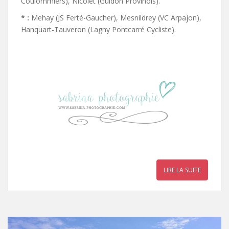
Coulommiers), Nicolet (Guidon Provinois).
* :
Mehay (JS Ferté-Gaucher), Mesnildrey (VC Arpajon),
Hanquart-Tauveron (Lagny Pontcarré Cycliste).
LIRE LA SUITE