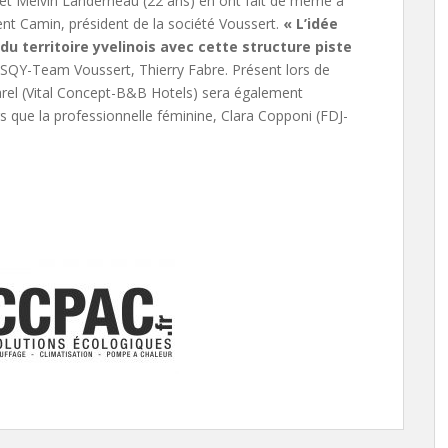
) et Melvin Landerneau (22 ans) en ont fait de même à
rent Camin, président de la société Voussert.
« L’idée
u territoire yvelinois avec cette structure piste
ESQY-Team Voussert, Thierry Fabre. Présent lors de
Garel (Vital Concept-B&B Hotels) sera également
s que la professionnelle féminine, Clara Copponi (FDJ-