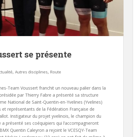
sert se présente
,
,
ctualité
Autres disciplines
Route
ines-Team Voussert franchit un nouveau palier dans la
e présidée par Thierry Fabre a présenté sa structure
ome National de Saint-Quentin-en-Yvelines (Yvelines)
 et représentants de la Fédération Française de
llot. Instigateur du projet yvelinois, le champion du
e a présenté ses coéquipiers qui l’accompagneront
 de BMX Quentin Caleyron a rejoint le VCESQY-Team