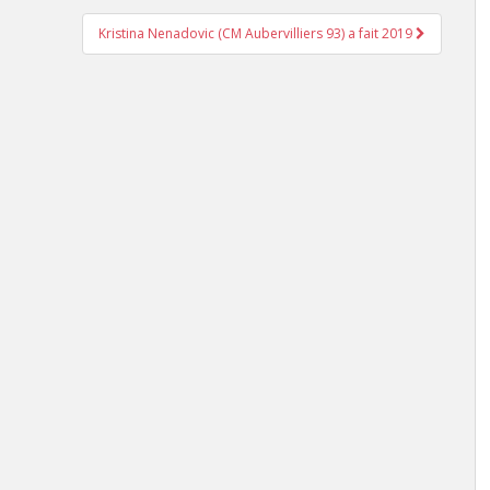
Kristina Nenadovic (CM Aubervilliers 93) a fait 2019