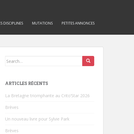
S DISCIPLINES
MUTATIONS
PETITES ANNONCES
Search for:
ARTICLES RÉCENTS
La Bretagne triomphante au Crito’Star 2026
Brèves
Un nouveau livre pour Sylvie Park
Brèves