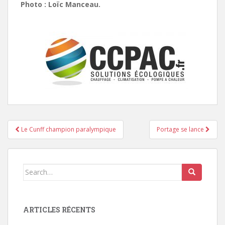
Photo : Loïc Manceau.
Le Cunff champion paralympique
Portage se lance
Pagination d'article
Search for:
ARTICLES RÉCENTS