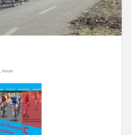
,
Route