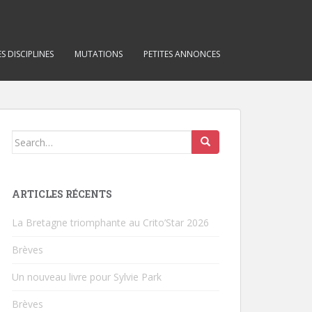
S DISCIPLINES
MUTATIONS
PETITES ANNONCES
Search for:
ARTICLES RÉCENTS
La Bretagne triomphante au Crito’Star 2026
Brèves
Un nouveau livre pour Sylvie Park
Brèves