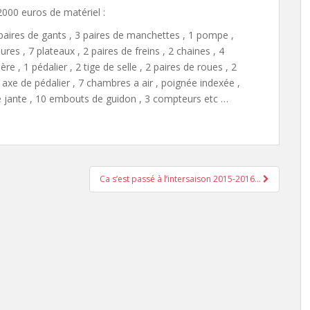
 2000 euros de matériel :
6 paires de gants , 3 paires de manchettes , 1 pompe ,
res , 7 plateaux , 2 paires de freins , 2 chaines , 4
ère , 1 pédalier , 2 tige de selle , 2 paires de roues , 2
 axe de pédalier , 7 chambres a air , poignée indexée ,
de jante , 10 embouts de guidon , 3 compteurs etc …
Ca s’est passé à l’intersaison 2015-2016…