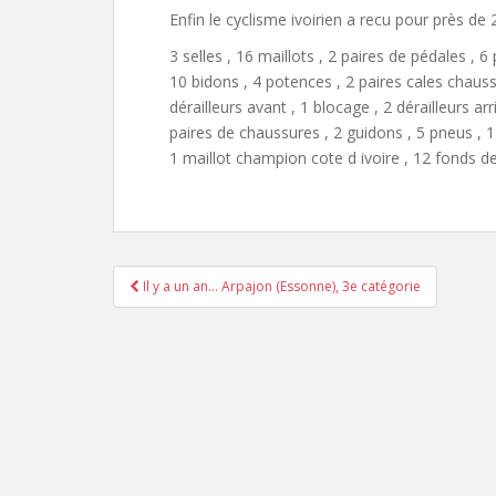
Enfin le cyclisme ivoirien a recu pour près de
3 selles , 16 maillots , 2 paires de pédales , 
10 bidons , 4 potences , 2 paires cales chaussu
dérailleurs avant , 1 blocage , 2 dérailleurs arri
paires de chaussures , 2 guidons , 5 pneus , 1
1 maillot champion cote d ivoire , 12 fonds 
Il y a un an… Arpajon (Essonne), 3e catégorie
Pagination d'article