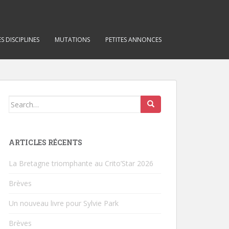
S DISCIPLINES
MUTATIONS
PETITES ANNONCES
Search for:
ARTICLES RÉCENTS
La Bretagne triomphante au Crito’Star 2026
Brèves
Un nouveau livre pour Sylvie Park
Brèves