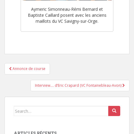
Aymeric Simonneau-Rémi Bernard et
Baptiste Caillard posent avec les anciens
maillots du VC Savigny-sur-Orge.
Annonce de course
Pagination d'article
Interview…. d’Eric Crapard (VC Fontainebleau-Avon)
Search for:
ARTICLES RÉCENTS