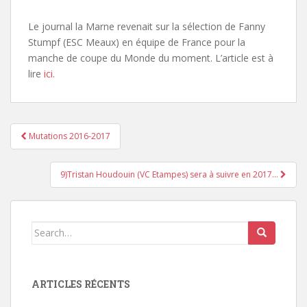
Le journal la Marne revenait sur la sélection de Fanny
Stumpf (ESC Meaux) en équipe de France pour la
manche de coupe du Monde du moment. L’article est à
lire
ici.
Mutations 2016-2017
Pagination d'article
9)Tristan Houdouin (VC Etampes) sera à suivre en 2017…
Search for:
ARTICLES RÉCENTS