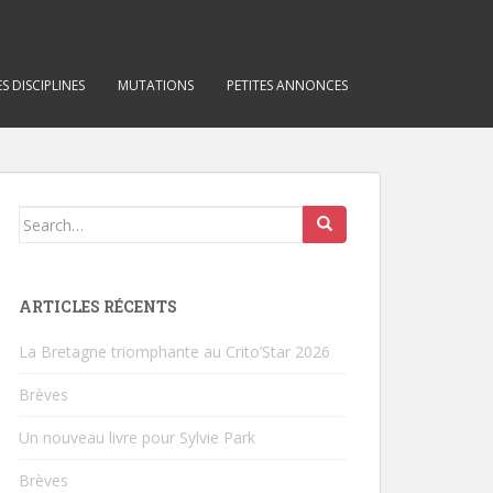
S DISCIPLINES
MUTATIONS
PETITES ANNONCES
Search for:
ARTICLES RÉCENTS
La Bretagne triomphante au Crito’Star 2026
Brèves
Un nouveau livre pour Sylvie Park
Brèves