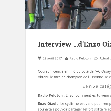
Interview …d’Enzo Oi
22 août 2017
Radio Peloton
Actuali
Coureur licencié en FFC du côté de l’AC Orsa
obtenu le titre de champion de l’Essonne 3e c
« En 2e catég
Radio Peloton :
Enzo, comment es-tu venu a
Enzo Oizel :
Le cyclisme est venu pour rempla
souhaitais pouvoir partager l’effort solitaire e