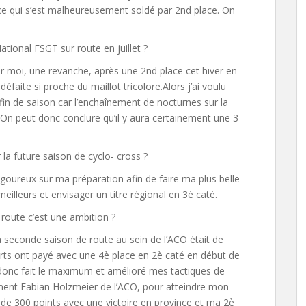
s ce qui s’est malheureusement soldé par 2nd place. On
ional FSGT sur route en juillet ?
our moi, une revanche, après une 2nd place cet hiver en
faite si proche du maillot tricolore.Alors j’ai voulu
la fin de saison car l’enchaînement de nocturnes sur la
 On peut donc conclure qu’il y aura certainement une 3
la future saison de cyclo- cross ?
 rigoureux sur ma préparation afin de faire ma plus belle
eilleurs et envisager un titre régional en 3è caté.
route c’est une ambition ?
a seconde saison de route au sein de l’ACO était de
rts ont payé avec une 4è place en 2è caté en début de
’ai donc fait le maximum et amélioré mes tactiques de
ent Fabian Holzmeier de l’ACO, pour atteindre mon
s de 300 points avec une victoire en province et ma 2è