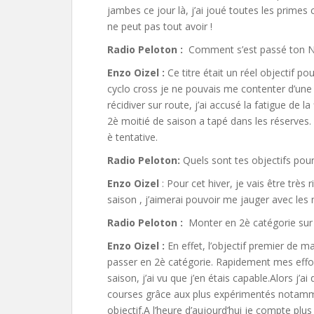
jambes ce jour là, j’ai joué toutes les prime
ne peut pas tout avoir !
Radio Peloton :
Comment s’est passé ton Nat
Enzo Oizel :
Ce titre était un réel objectif p
cyclo cross je ne pouvais me contenter d’une dé
récidiver sur route, j’ai accusé la fatigue de 
2è moitié de saison a tapé dans les réserves.
è tentative.
Radio Peloton:
Quels sont tes objectifs pour 
Enzo Oizel
: Pour cet hiver, je vais être très
saison , j’aimerai pouvoir me jauger avec les m
Radio Peloton :
Monter en 2è catégorie sur 
Enzo Oizel :
En effet, l’objectif premier de m
passer en 2è catégorie. Rapidement mes effo
saison, j’ai vu que j’en étais capable.Alors j
courses grâce aux plus expérimentés notamm
objectif.A l’heure d’aujourd’hui je compte plu