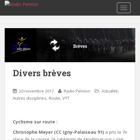
TOGGLE
Divers brèves
,
20 novembre 2017
Radio Peloton
Actualité
,
,
Autres disciplines
Route
VTT
Cyclisme sur route :
Christophe Meyer (CC Igny-Palaiseau 91)
a pris la 7e
place de la course 2e catégorie de Montlouis-sur-Loire