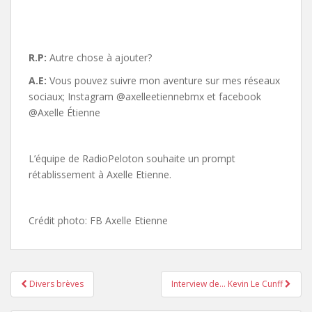
R.P:
Autre chose à ajouter?
A.E:
Vous pouvez suivre mon aventure sur mes réseaux
sociaux; Instagram @axelleetiennebmx et facebook
@Axelle Étienne
L’équipe de RadioPeloton souhaite un prompt
rétablissement à Axelle Etienne.
Crédit photo: FB Axelle Etienne
Divers brèves
Interview de… Kevin Le Cunff
Pagination d'article