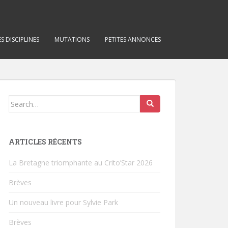
S DISCIPLINES
MUTATIONS
PETITES ANNONCES
Search for:
ARTICLES RÉCENTS
La Bretagne triomphante au Crito’Star 2026
Brèves
Un nouveau livre pour Sylvie Park
Brèves