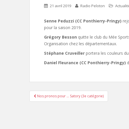
21 avril 2019
Radio Peloton
Actualit
Senne Peduzzi (CC Ponthierry-Pringy)
rej
pour la saison 2019.
Grégory Besson
quitte le club du Mée Sport
Organisation chez les départementaux.
Stéphane Cruveiller
portera les couleurs d
Daniel Fleurance (CC Ponthierry-Pringy)
d
Nos pronos pour … Satory (3e catégorie)
Pagination d'article