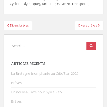
Cycliste Olympique), Richard (US Métro-Transports).
Divers brèves
Divers brèves
Pagination d'article
Search for:
ARTICLES RÉCENTS
La Bretagne triomphante au Crito’Star 2026
Brèves
Un nouveau livre pour Sylvie Park
Brèves