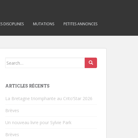
S DISCIPLINES
MUTATIONS
PETITES ANNONCES
Search for:
ARTICLES RÉCENTS
La Bretagne triomphante au Crito’Star 2026
Brèves
Un nouveau livre pour Sylvie Park
Brèves