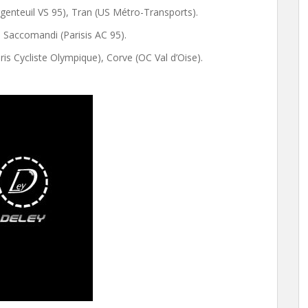
enteuil VS 95), Tran (US Métro-Transports).
 Saccomandi (Parisis AC 95).
is Cycliste Olympique), Corve (OC Val d’Oise).