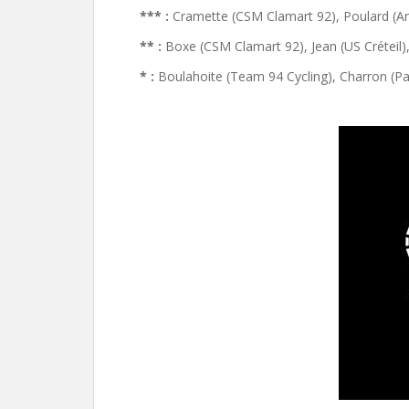
*** :
Cramette (CSM Clamart 92), Poulard (Arg
** :
Boxe (CSM Clamart 92), Jean (US Créteil),
* :
Boulahoite (Team 94 Cycling), Charron (Par