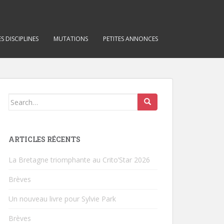
S DISCIPLINES
MUTATIONS
PETITES ANNONCES
Search for:
ARTICLES RÉCENTS
La Bretagne triomphante au Crito’Star 2026
Brèves
Un nouveau livre pour Sylvie Park
Brèves