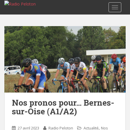
TOGGLE
Nos pronos pour… Bernes-
sur-Oise (A1/A2)
,
27 avril 2023
Radio Peloton
Actualité
Nos