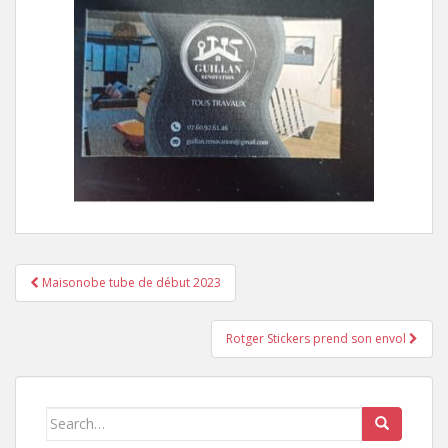
Maisonobe tube de début 2023
Pagination d'article
Rotger Stickers prend son envol
Search for: