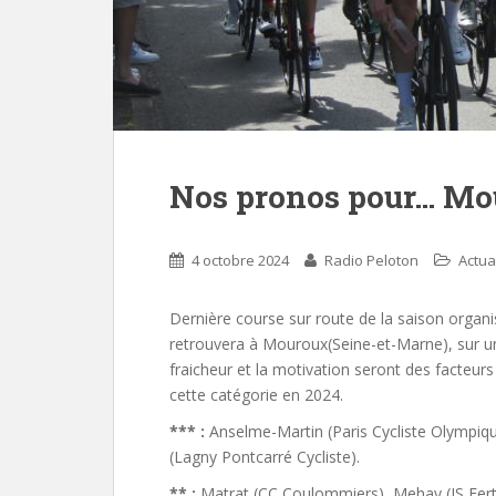
Nos pronos pour… Mo
4 octobre 2024
Radio Peloton
Actua
Dernière course sur route de la saison organ
retrouvera à Mouroux(Seine-et-Marne), sur une
fraicheur et la motivation seront des facteurs
cette catégorie en 2024.
*** :
Anselme-Martin (Paris Cycliste Olympiqu
(Lagny Pontcarré Cycliste).
** :
Matrat (CC Coulommiers), Mehay (JS Ferté