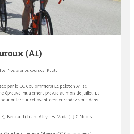
uroux (A1)
,
,
lité
Nos pronos courses
Route
isée par le CC Coulommiers! Le peloton A1 se
 épreuve initialement prévue au mois de juillet. La
 pour briller sur cet avant-dernier rendez-vous dans
e), Bertrand (Team Allcycles-Madar), J-C Nolius
-Gaucher), Ferreira-Oliveira (CC Coulommiers).