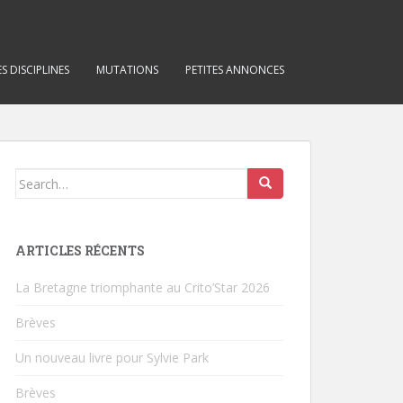
S DISCIPLINES
MUTATIONS
PETITES ANNONCES
Search for:
ARTICLES RÉCENTS
La Bretagne triomphante au Crito’Star 2026
Brèves
Un nouveau livre pour Sylvie Park
Brèves