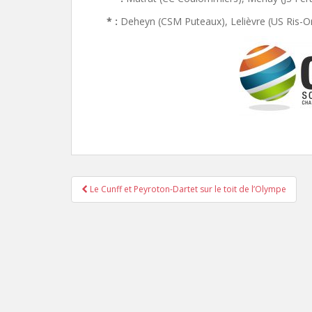
* :
Deheyn (CSM Puteaux), Lelièvre (US Ris-Or
Le Cunff et Peyroton-Dartet sur le toit de l’Olympe
Pagination d'article