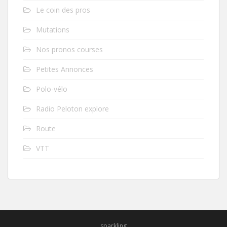
Le coin des pros
Mutations
Nos pronos courses
Petites Annonces
Polo-vélo
Radio Peloton explore
Route
VTT
sparkling