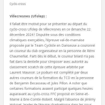
Cyclo-cross
Villecresnes (Ufolep) :
Il fallait être motivé pour se présenter au départ du
cyclo-cross Ufolep de Villecresnes en ce dimanche 22
décembre 2024 ! Disputée sous des conditions
climatiques exerçables, l’épreuve val-de-marnaise
proposée par le Team Cycliste en Danseuse a couronné
un coureur du club organisateur en la personne de Rémi
Chaumerliat. Parti dès le début, le coureur briard n’a pas
fait dans la dentelle pour s’imposer avec autorité au
classement scratch de cette épreuve arbitrée par
Laurent Maunoir. Le podium est complété par deux
autres coureurs de la formation du TCD en la personne
de Benjamin Becasseau et Jules Pillon. A noter que
certaines formations avaient participé quelques heures
auparavant au cyclo-cross FFC proposé en Seine-et-
Marne à Brie-Comte-Robert. Malgré l’absence de Jérémy
Holvoet, leader de l’équipe chartrettoise dans les sous-