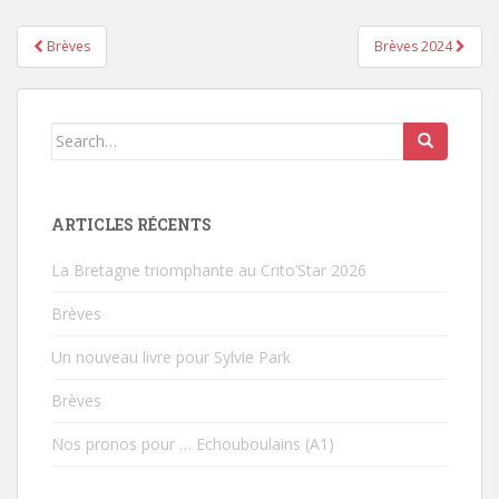
Brèves
Brèves 2024
Pagination d'article
Search for:
ARTICLES RÉCENTS
La Bretagne triomphante au Crito’Star 2026
Brèves
Un nouveau livre pour Sylvie Park
Brèves
Nos pronos pour … Echouboulains (A1)