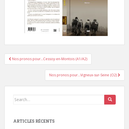
Nos pronos pour…Cessoy-en-Montois (A1/A2)
Pagination d'article
Nos pronos pour…Vigneux-sur-Seine (O2)
Search for:
ARTICLES RÉCENTS