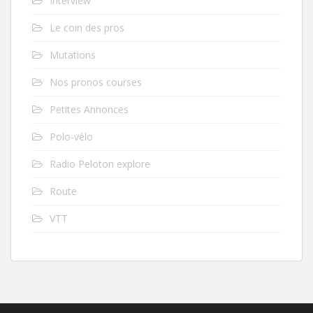
Interview
Le coin des pros
Mutations
Nos pronos courses
Petites Annonces
Polo-vélo
Radio Peloton explore
Route
VTT