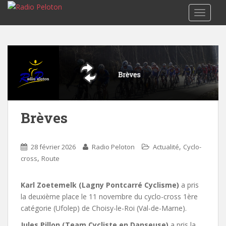
TOGGLE
Brèves
,
28 février 2026
Radio Peloton
Actualité
Cyclo-
,
cross
Route
Karl Zoetemelk (Lagny Pontcarré Cyclisme)
a pris
la deuxième place le 11 novembre du cyclo-cross 1ère
catégorie (Ufolep) de Choisy-le-Roi (Val-de-Marne).
Jules Pillon (Team Cycliste en Danseuse)
a pris la