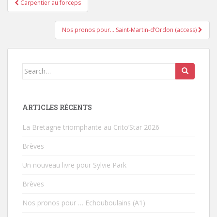
Carpentier au forceps
Pagination d'article
Nos pronos pour… Saint-Martin-d’Ordon (access)
Search for:
ARTICLES RÉCENTS
La Bretagne triomphante au Crito’Star 2026
Brèves
Un nouveau livre pour Sylvie Park
Brèves
Nos pronos pour … Echouboulains (A1)