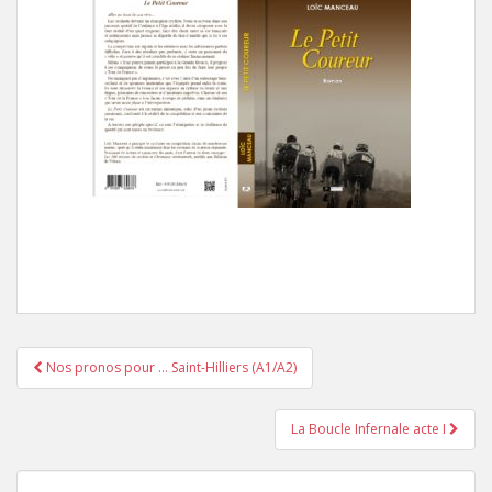
Nos pronos pour … Saint-Hilliers (A1/A2)
Pagination d'article
La Boucle Infernale acte I