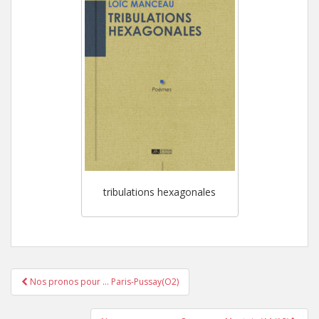
tribulations hexagonales
Nos pronos pour … Paris-Pussay(O2)
Pagination d'article