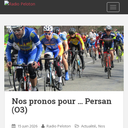
TOGGLE
Nos pronos pour … Persan
(O3)
,
15 juin 2026
Radio Peloton
Actualité
Nos