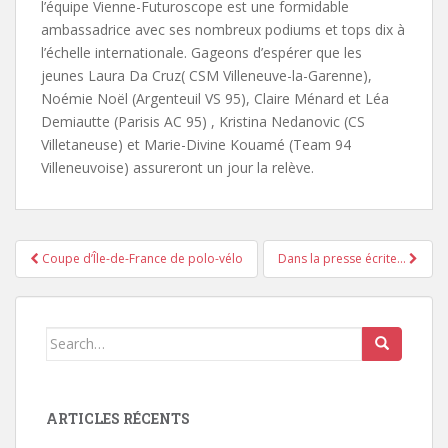
l’équipe Vienne-Futuroscope est une formidable
ambassadrice avec ses nombreux podiums et tops dix à
l’échelle internationale. Gageons d’espérer que les
jeunes Laura Da Cruz( CSM Villeneuve-la-Garenne),
Noémie Noël (Argenteuil VS 95), Claire Ménard et Léa
Demiautte (Parisis AC 95) , Kristina Nedanovic (CS
Villetaneuse) et Marie-Divine Kouamé (Team 94
Villeneuvoise) assureront un jour la relève.
Coupe d’Île-de-France de polo-vélo
Dans la presse écrite…
Pagination d'article
Search for:
ARTICLES RÉCENTS