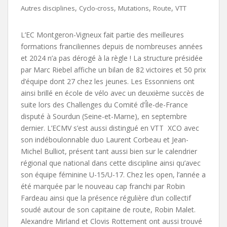
,
,
,
,
Autres disciplines
Cyclo-cross
Mutations
Route
VTT
L’EC Montgeron-Vigneux fait partie des meilleures
formations franciliennes depuis de nombreuses années
et 2024 n’a pas dérogé à la règle ! La structure présidée
par Marc Riebel affiche un bilan de 82 victoires et 50 prix
d’équipe dont 27 chez les jeunes. Les Essonniens ont
ainsi brillé en école de vélo avec un deuxième succès de
suite lors des Challenges du Comité d’Île-de-France
disputé à Sourdun (Seine-et-Marne), en septembre
dernier. L’ECMV s’est aussi distingué en VTT XCO avec
son indéboulonnable duo Laurent Corbeau et Jean-
Michel Bulliot, présent tant aussi bien sur le calendrier
régional que national dans cette discipline ainsi qu’avec
son équipe féminine U-15/U-17. Chez les open, l’année a
été marquée par le nouveau cap franchi par Robin
Fardeau ainsi que la présence régulière d’un collectif
soudé autour de son capitaine de route, Robin Malet.
Alexandre Mirland et Clovis Rottement ont aussi trouvé