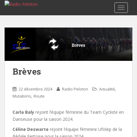
TOGGLE
Brèves
,
22 décembre 2024
Radio Peloton
Actualité
,
Mutations
Route
Carla Baly
rejoint l’équipe féminine du Team Cycliste en
Danseuse pour la saison 2024.
Céline Deswarte
rejoint l’équipe féminine Ufolep de la
Pédale Fertoise pour la saison 2024.