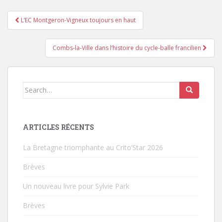
L’EC Montgeron-Vigneux toujours en haut
Pagination d'article
Combs-la-Ville dans l’histoire du cycle-balle francilien
Search for:
ARTICLES RÉCENTS
La Bretagne triomphante au Crito’Star 2026
Brèves
Un nouveau livre pour Sylvie Park
Brèves