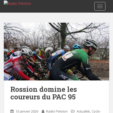
TOGGLE
Rossion domine les
coureurs du PAC 95
,
13 janvier 2026
Radio Peloton
Actualité
Cyclo-