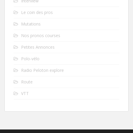
Interview
Le coin des pros
Mutations
Nos pronos courses
Petites Annonces
Polo-vélo
Radio Peloton explore
Route
VTT