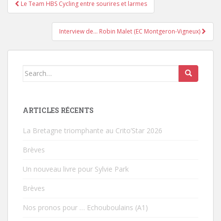
Le Team HBS Cycling entre sourires et larmes
Pagination d'article
Interview de… Robin Malet (EC Montgeron-Vigneux)
Search for:
ARTICLES RÉCENTS
La Bretagne triomphante au Crito’Star 2026
Brèves
Un nouveau livre pour Sylvie Park
Brèves
Nos pronos pour … Echouboulains (A1)