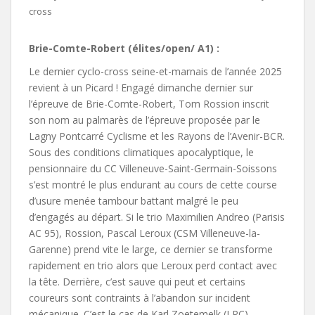
cross
Brie-Comte-Robert (élites/open/ A1) :
Le dernier cyclo-cross seine-et-marnais de l’année 2025
revient à un Picard ! Engagé dimanche dernier sur
l’épreuve de Brie-Comte-Robert, Tom Rossion inscrit
son nom au palmarès de l’épreuve proposée par le
Lagny Pontcarré Cyclisme et les Rayons de l’Avenir-BCR.
Sous des conditions climatiques apocalyptique, le
pensionnaire du CC Villeneuve-Saint-Germain-Soissons
s’est montré le plus endurant au cours de cette course
d’usure menée tambour battant malgré le peu
d’engagés au départ. Si le trio Maximilien Andreo (Parisis
AC 95), Rossion, Pascal Leroux (CSM Villeneuve-la-
Garenne) prend vite le large, ce dernier se transforme
rapidement en trio alors que Leroux perd contact avec
la tête. Derrière, c’est sauve qui peut et certains
coureurs sont contraints à l’abandon sur incident
mécanique. C’est le cas de Karl Zoetemelk (LPC).